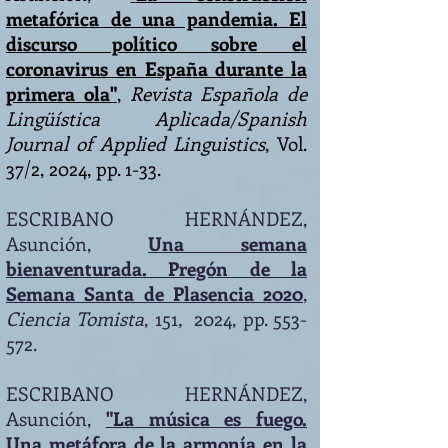
metafórica de una pandemia. El
discurso político sobre el
coronavirus en España durante la
primera ola"
,
Revista Española de
Lingüística Aplicada/Spanish
Journal of Applied Linguistics
, Vol.
37/2, 2024, pp. 1-33.
E
SCRIBANO HERNÁNDEZ,
Asunción
,
Una semana
bienaventurada. Pregón de la
Semana Santa de Plasencia 2020
,
Ciencia Tomista
, 151
,
2024, pp. 553-
572.
E
SCRIBANO HERNÁNDEZ,
Asunción
,
"
La música es fuego.
Una metáfora de la armonía en la