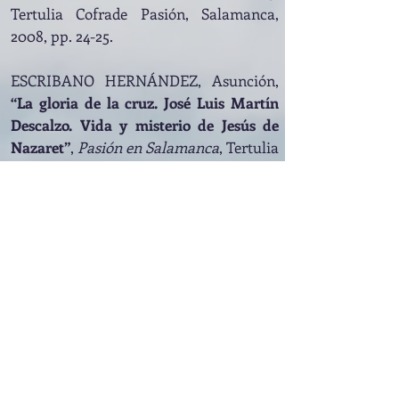
Tertulia Cofrade Pasión, Salamanca,
2008, pp. 24-25.
ESCRIBANO HERNÁNDEZ, Asunción,
“La gloria de la cruz. José Luis Martín
Descalzo. Vida y misterio de Jesús de
Nazaret”
,
Pasión en Salamanca
, Tertulia
Cofrade Pasión, Nº 14, 2007, pp. 25-26.
ESCRIBANO HERNÁNDEZ, Asunción,
“El Dios hombre de Lope de Vega”
,
Pasión en Salamanca
, 13, Tertulia
Cofrade Pasión, Salamanca, 2006, pp.
26-27.
ESCRIBANO HERNÁNDEZ, Asunción,
“Stabat Mater”
,
Pasión en Salamanca,
Nº 12, Tertulia Cofrade Pasión,