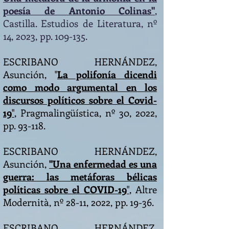
poesía de Antonio Colinas"
,
Castilla. Estudios de Literatura, nº
14, 2023, pp. 109-135.
ESCRIBANO HERNÁNDEZ,
Asunción, "
La polifonía dicendi
como modo argumental en los
discursos políticos sobre el Covid-
19
"
, Pragmalingüística, nº 30, 2022,
pp. 93-118.
ESCRIBANO HERNÁNDEZ,
Asunción,
"Una enfermedad es una
guerra: las metáforas bélicas
políticas sobre el COVID-19
"
, Altre
Modernità, nº 28-11, 2022, pp. 19-36.
ESCRIBANO HERNÁNDEZ,