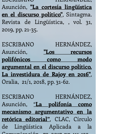
Asunción,
"
La cortesía lingüística
en el discurso político"
, Sintagma.
Revista de Lingüística, , vol. 31,
2019, pp. 21-35.
ESCRIBANO HERNÁNDEZ,
Asunción,
"
Los recursos
polifónicos como modo
argumental en el discurso político.
La investidura de Rajoy en 2016"
,
Oralia, 21/1, 2018, pp. 31-62.
ESCRIBANO HERNÁNDEZ,
Asunción,
“
La polifonía como
mecanismo argumentativo en la
retórica editorial”
, CLAC, Círculo
de Lingüística Aplicada a la
Comunicación, 72, 2017, pp. 111-132.